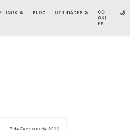
🌙
CO
 LINUX 🐧
BLOG
UTILIDADES 🛠️
OKI
ES
7 de February de 2026