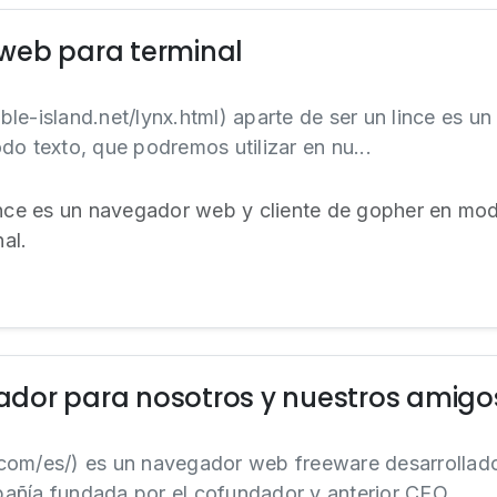
web para terminal
sible-island.net/lynx.html) aparte de ser un lince es 
do texto, que podremos utilizar en nu...
lince es un navegador web y cliente de gopher en mo
nal.
dor para nosotros y nuestros amigo
di.com/es/) es un navegador web freeware desarrollado
ñía fundada por el cofundador y anterior CEO ...