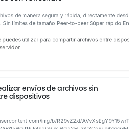
chivos de manera segura y rápida, directamente desde
. Sin límites de tamaño Peer-to-peer Súper rápido E
 puedes utilizar para compartir archivos entre dispo
servidor.
izar envíos de archivos sin
re dispositivos
gleusercontent.com/img/b/R29vZ2xl/AVvXsEgY9Y15
uq15WajfPjjk4kdOPukjWad2H_aYrYCq9ueib1qcGFlg