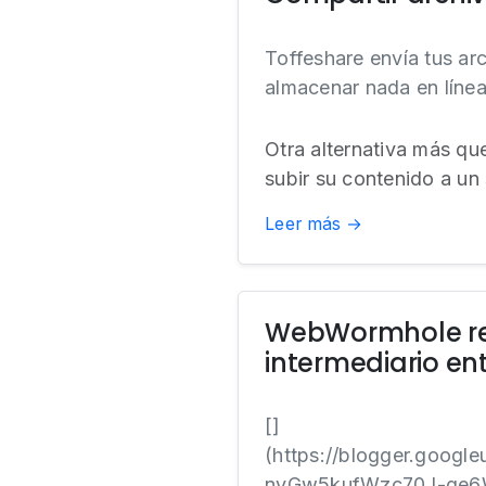
Toffeshare envía tus ar
almacenar nada en línea
Otra alternativa más que
subir su contenido a un 
Leer más →
WebWormhole real
intermediario ent
[]
(https://blogger.goo
nyGw5kufWzc70J-ge6W