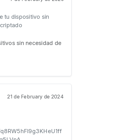
 tu dispositivo sin
ncriptado
sitivos sin necesidad de
21 de February de 2024
wrTq8RW5hFl9g3KHeU1ff
5LVpA...