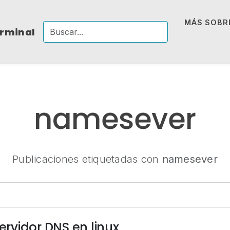
MÁS SOBRE
erminal
namesever
Publicaciones etiquetadas con
namesever
rvidor DNS en linux