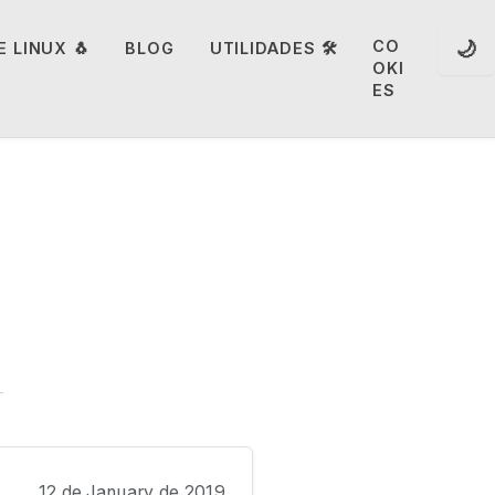
🌙
CO
 LINUX 🐧
BLOG
UTILIDADES 🛠️
OKI
ES
12 de January de 2019