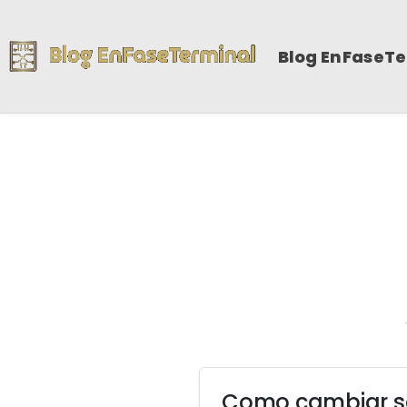
Blog EnFaseT
Como cambiar se