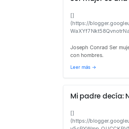
[]
(https://blogger.goo
WaXYf7Nkt58QvnotrN
Joseph Conrad Ser mujer 
con hombres.
Leer más →
Mi padre decía: 
[]
(https://blogger.goo
y5cPYWmp_OUCCKPV5r