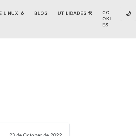
🌙
CO
 LINUX 🐧
BLOG
UTILIDADES 🛠️
OKI
ES
23 de October de 2022