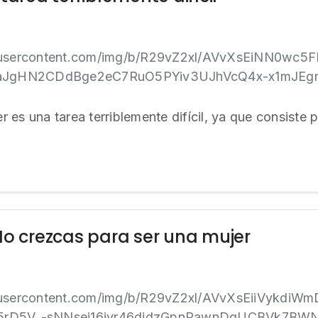
gleusercontent.com/img/b/R29vZ2xl/AVvXsEiNN0wc
aJgHN2CDdBge2eC7RuO5PYiv3UJhVcQ4x-x1mJEgmt
es una tarea terriblemente difícil, ya que consiste p
No crezcas para ser una mujer
gleusercontent.com/img/b/R29vZ2xl/AVvXsEiiVykdi
D5V_-sNNsei16jyr46didzGpnPawnDgUCBVk7BWNc