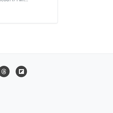
uesky
Threads
Flipboard