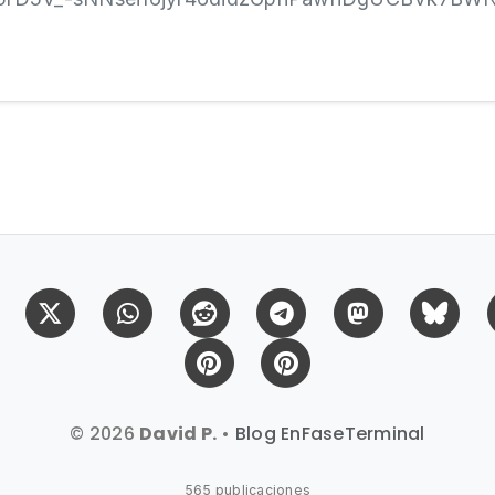
Facebook
X (Twitter)
Whatsapp
Reddit
Telegram
Mastodon
Bl
Pinterest
Pinterest Citas
© 2026
David P.
•
Blog EnFaseTerminal
565 publicaciones