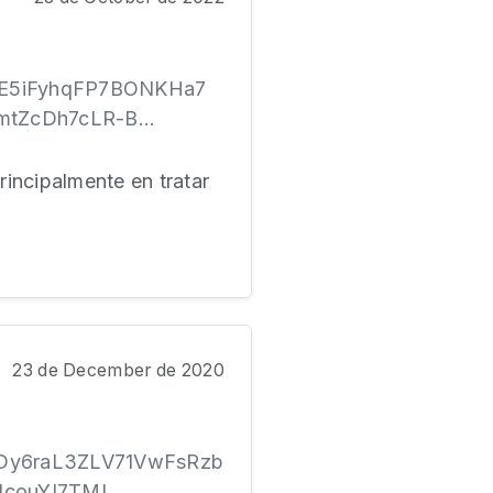
5FE5iFyhqFP7BONKHa7
ZcDh7cLR-B...
rincipalmente en tratar
23 de December de 2020
WmDy6raL3ZLV71VwFsRzb
ouYI7TMI...