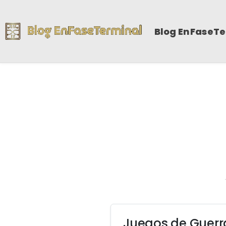
Blog EnFaseT
Juegos de Guerr