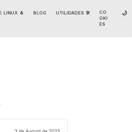
🌙
CO
 LINUX 🐧
BLOG
UTILIDADES 🛠️
OKI
ES
3 de August de 2025