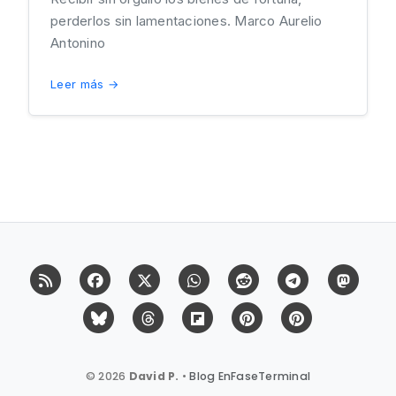
perderlos sin lamentaciones. Marco Aurelio
Antonino
Leer más →
RSS
Facebook
X (Twitter)
Whatsapp
Reddit
Telegram
Mast
Bluesky
Threads
Flipboard
Pinterest
Pinterest Cit
© 2026
David P.
•
Blog EnFaseTerminal