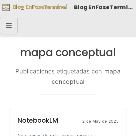
Blog EnFaseTerminal
mapa conceptual
Publicaciones etiquetadas con
mapa
conceptual
NotebookLM
2 de May de 2025
No pienses de más, piensa mejor La