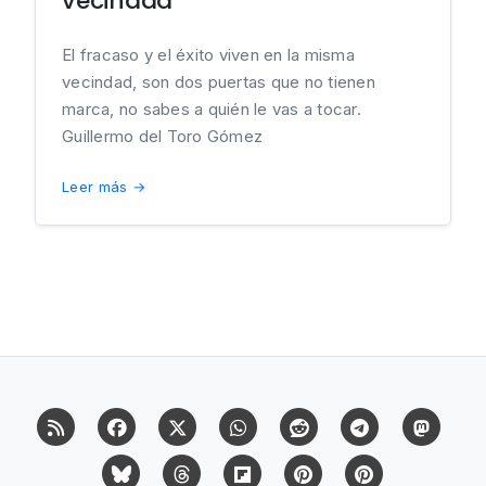
vecindad
El fracaso y el éxito viven en la misma
vecindad, son dos puertas que no tienen
marca, no sabes a quién le vas a tocar.
Guillermo del Toro Gómez
Leer más →
RSS
Facebook
X (Twitter)
Whatsapp
Reddit
Telegram
Mast
Bluesky
Threads
Flipboard
Pinterest
Pinterest Cit