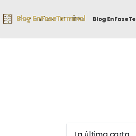
Blog EnFaseT
La última carta