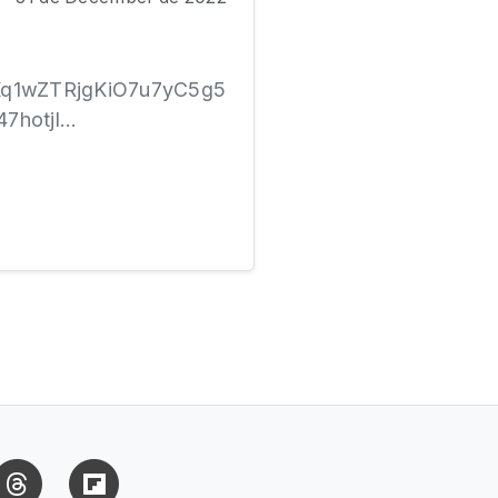
FKq1wZTRjgKiO7u7yC5g5
otjl...
uesky
Threads
Flipboard