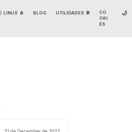
🌙
CO
 LINUX 🐧
BLOG
UTILIDADES 🛠️
OKI
ES
31 de December de 2022