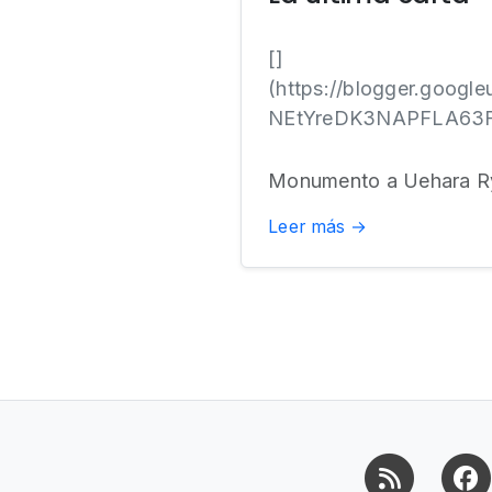
[]
(https://blogger.goo
NEtYreDK3NAPFLA63Fg
Monumento a Uehara Ry
Leer más →
RSS