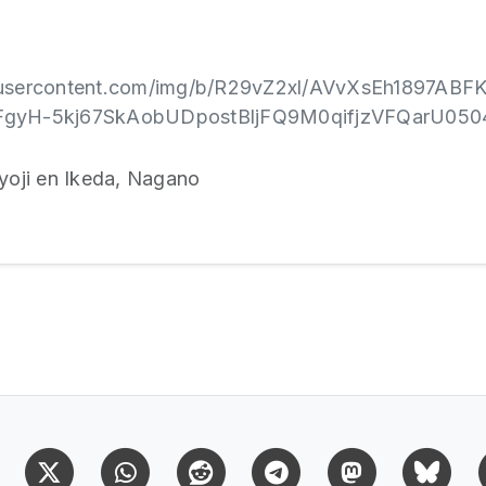
gleusercontent.com/img/b/R29vZ2xl/AVvXsEh1897AB
yH-5kj67SkAobUDpostBljFQ9M0qifjzVFQarU05047h
oji en Ikeda, Nagano
Facebook
X (Twitter)
Whatsapp
Reddit
Telegram
Mastodon
Bl