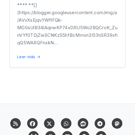
**** **[]
(https://blogger.googleusercontent.com/img/a
/AVvXsEjqvYWflFQk-
MG0sUlB34lAqnwKP74xDRU5Wo2BQCroK_Zu
nVYf0TDjZwSCNKzS5hfBcMmvn3I53tiSR39xfi
qQ5WARQFnxkN...
Leer más →
RSS
Facebook
X (Twitter)
Whatsapp
Reddit
Telegram
Mast
Bluesky
Threads
Flipboard
Pinterest
Pinterest Cit