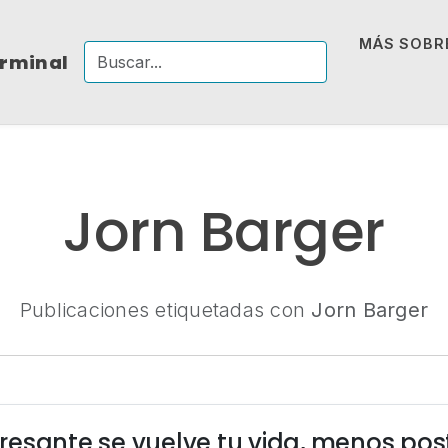
MÁS SOBRE
erminal
Jorn Barger
Publicaciones etiquetadas con
Jorn Barger
esante se vuelve tu vida, menos pos