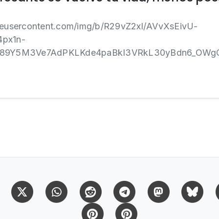
gleusercontent.com/img/b/R29vZ2xl/AVvXsEivU-
px1n-
89Y5M3Ve7AdPKLKde4paBkI3VRkL30yBdn6_OWgOjF
Facebook
X (Twitter)
Whatsapp
Reddit
Telegram
Mastodon
Bl
Pinterest
Pinterest Citas