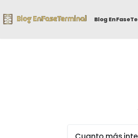
Blog EnFaseT
Cuanto más inter