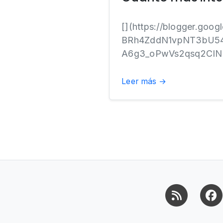
[](https://blogger.goo
BRh4ZddN1vpNT3bU54
A6g3_oPwVs2qsq2CIN
Leer más →
RSS