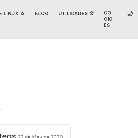
🌙
CO
 LINUX 🐧
BLOG
UTILIDADES 🛠️
OKI
ES
teas.
22 de May de 2020