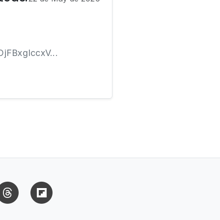
BxgIccxV...
uesky
Threads
Flipboard