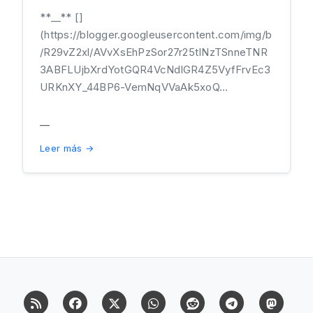
**__** []
(https://blogger.googleusercontent.com/img/b
/R29vZ2xl/AVvXsEhPzSor27r25tINzTSnneTNR
3ABFLUjbXrdYotGQR4VcNdlGR4Z5VyfFrvEc3
URKnXY_44BP6-VemNqVVaAk5xoQ...
__
Leer más →
RSS
Facebook
X (Twitter)
Whatsapp
Reddit
Telegram
Mast