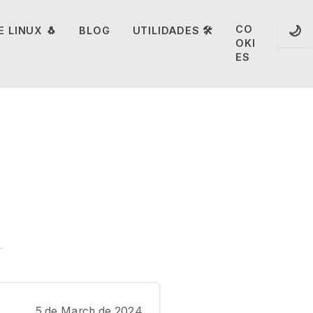
🌙
CO
 LINUX 🐧
BLOG
UTILIDADES 🛠️
OKI
ES
5 de March de 2024