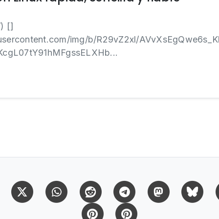
) []
gleusercontent.com/img/b/R29vZ2xl/AVvXsEgQwe6
KcgL07tY91hMFgssELXHb...
Facebook
X (Twitter)
Whatsapp
Reddit
Telegram
Mastodon
Bl
Pinterest
Pinterest Citas