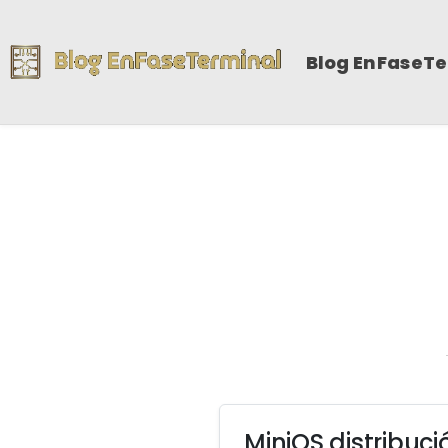
Blog EnFaseT
MiniOS distribució