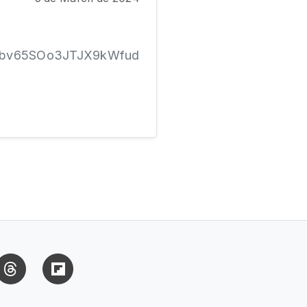
s_Kbv65SOo3JTJX9kWfud
uesky
Threads
Flipboard