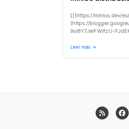
[](https://minios.dev/es/
(https://blogger.goo
9si8Y7JelFWifzU-FJdE
Leer más →
RSS