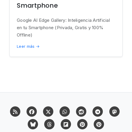
Smartphone
Google AI Edge Gallery: Inteligencia Artificial
en tu Smartphone (Privada, Gratis y 100%
Offline)
Leer más →
RSS
Facebook
X (Twitter)
Whatsapp
Reddit
Telegram
Mast
Bluesky
Threads
Flipboard
Pinterest
Pinterest Cit