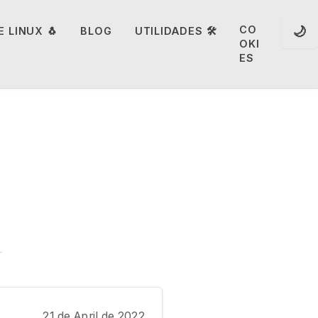
🌙
CO
 LINUX 🐧
BLOG
UTILIDADES 🛠️
OKI
ES
21 de April de 2022