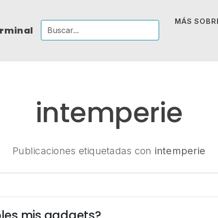
MÁS SOBRE
erminal
intemperie
Publicaciones etiquetadas con
intemperie
les mis gadgets?