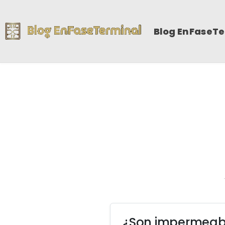
Blog EnFaseT
¿Son impermeab