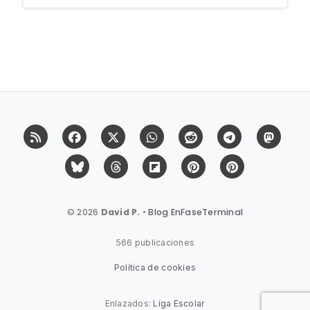
RSS
Facebook
X (Twitter)
Whatsapp
Reddit
Telegram
Mast
Bluesky
Threads
Flipboard
Pinterest
Pinterest Cit
© 2026
David P.
•
Blog EnFaseTerminal
566 publicaciones
Política de cookies
Enlazados:
Liga Escolar