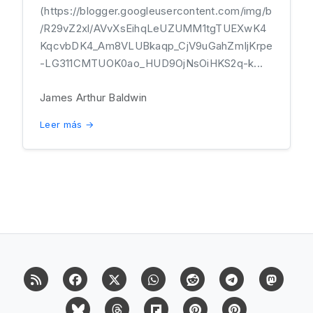
(https://blogger.googleusercontent.com/img/b
/R29vZ2xl/AVvXsEihqLeUZUMM1tgTUEXwK4
KqcvbDK4_Am8VLUBkaqp_CjV9uGahZmIjKrpe
-LG311CMTUOK0ao_HUD9OjNsOiHKS2q-k...
James Arthur Baldwin
Leer más →
RSS
Facebook
X (Twitter)
Whatsapp
Reddit
Telegram
Mast
Bluesky
Threads
Flipboard
Pinterest
Pinterest Cit