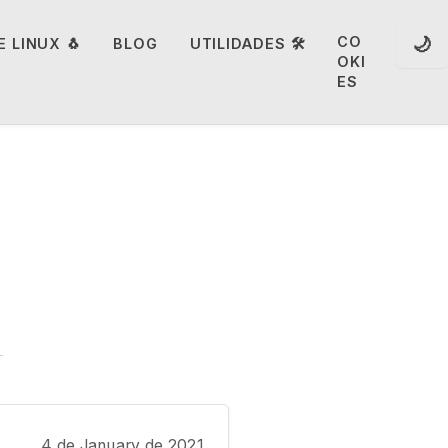
🌙
CO
 LINUX 🐧
BLOG
UTILIDADES 🛠️
OKI
ES
4 de January de 2021