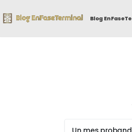
Blog EnFaseT
Un mes probando