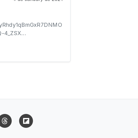
iJ7yyRhdy1qBmGxR7DNMO
-4_ZSX...
uesky
Threads
Flipboard