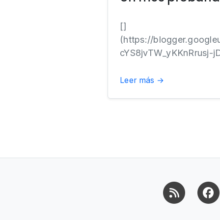
[]
(https://blogger.goo
cYS8jvTW_yKKnRrusj-
Leer más →
RSS