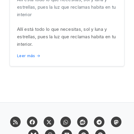
estrellas, pues la luz que reclamas habita en tu
interior
Allí está todo lo que necesitas, sol y luna y
estrellas, pues la luz que reclamas habita en tu
interior.
Leer más →
RSS
Facebook
X (Twitter)
Whatsapp
Reddit
Telegram
Mast
Bluesky
Threads
Flipboard
Pinterest
Pinterest Cit