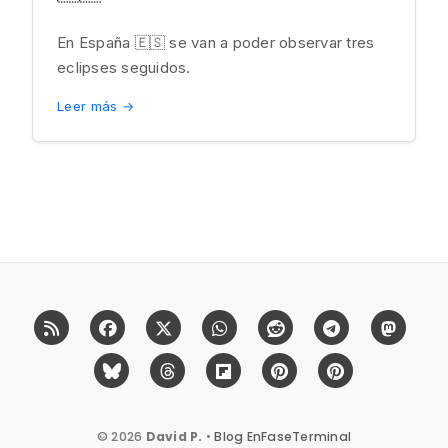
En España 🇪🇸 se van a poder observar tres
eclipses seguidos.
Leer más →
RSS
Facebook
X (Twitter)
Whatsapp
Reddit
Telegram
Mast
Bluesky
Threads
Flipboard
Pinterest
Pinterest Cit
© 2026
David P.
•
Blog EnFaseTerminal