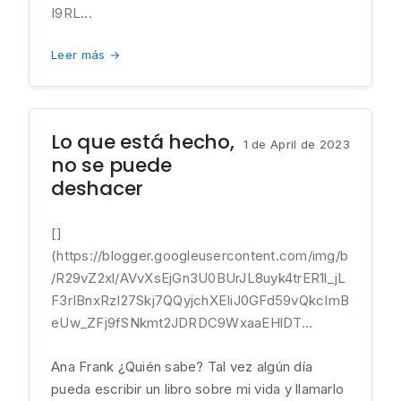
I9RL...
Leer más →
Lo que está hecho,
1 de April de 2023
no se puede
deshacer
[]
(https://blogger.googleusercontent.com/img/b
/R29vZ2xl/AVvXsEjGn3U0BUrJL8uyk4trER1l_jL
F3rIBnxRzI27Skj7QQyjchXEIiJ0GFd59vQkcImB
eUw_ZFj9fSNkmt2JDRDC9WxaaEHlDT...
Ana Frank ¿Quién sabe? Tal vez algún día
pueda escribir un libro sobre mi vida y llamarlo