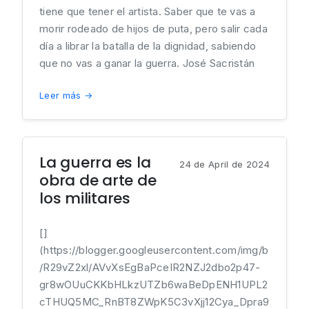
tiene que tener el artista. Saber que te vas a
morir rodeado de hijos de puta, pero salir cada
día a librar la batalla de la dignidad, sabiendo
que no vas a ganar la guerra. José Sacristán
Leer más →
La guerra es la
24 de April de 2024
obra de arte de
los militares
[]
(https://blogger.googleusercontent.com/img/b
/R29vZ2xl/AVvXsEgBaPceIR2NZJ2dbo2p47-
gr8wOUuCKKbHLkzUTZb6waBeDpENH1UPL2
cTHUQ5MC_RnBT8ZWpK5C3vXjj12Cya_Dpra9