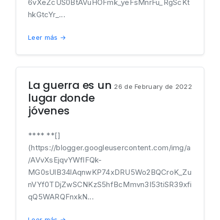
6vXeZcUS0BtAVuHOFmk_yeFsMnrFu_RgScKt
hkGtcYr_...
Leer más →
La guerra es un
26 de February de 2022
lugar donde
jóvenes
**** **[]
(https://blogger.googleusercontent.com/img/a
/AVvXsEjqvYWflFQk-
MG0sUlB34lAqnwKP74xDRU5Wo2BQCroK_Zu
nVYf0TDjZwSCNKzS5hfBcMmvn3I53tiSR39xfi
qQ5WARQFnxkN...
Leer más →