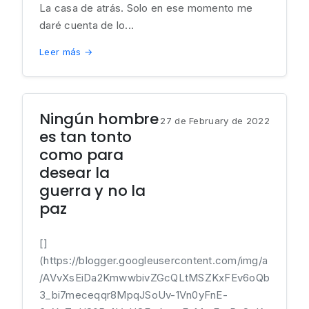
La casa de atrás. Solo en ese momento me
daré cuenta de lo...
Leer más →
Ningún hombre
27 de February de 2022
es tan tonto
como para
desear la
guerra y no la
paz
[]
(https://blogger.googleusercontent.com/img/a
/AVvXsEiDa2KmwwbivZGcQLtMSZKxFEv6oQb
3_bi7meceqqr8MpqJSoUv-1Vn0yFnE-