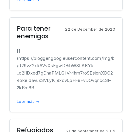
Para tener
22 de December de 2020
enemigos
[]
(https://blogger.googleusercontent.com/img/b
/R29vZ2xl/AVvXsEgwDBibWSLAKYk-
_c2I1Dxed7gDhaPMLGiiVr4hm7roSEsionXDO2
4okeIdavuxSVLyK_9xqv0pFF9FvDOvqnccSI-
2kBm8B...
Leer más →
Refugiados
21 de September de 2015