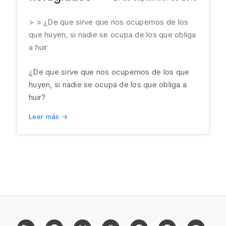
> > ¿De que sirve que nos ocupemos de los
que huyen, si nadie se ocupa de los que obliga
a huir
¿De que sirve que nos ocupemos de los que
huyen, si nadie se ocupa de los que obliga a
huir?
Leer más →
RSS
Facebook
X (Twitter)
Whatsapp
Reddit
Telegram
Mast