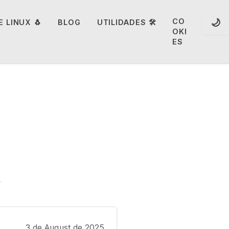
🌙
CO
 LINUX 🐧
BLOG
UTILIDADES 🛠️
OKI
ES
3 de August de 2025