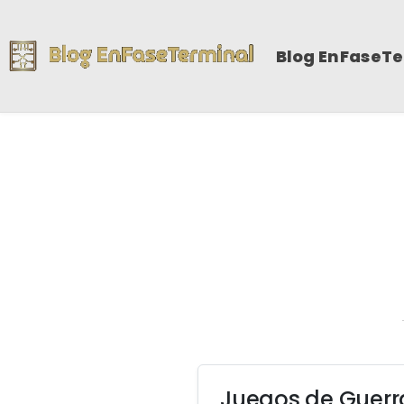
Blog EnFaseT
Juegos de Guerr