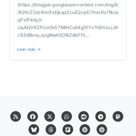
(https://blogger.googleusercontent.com/img/b
/R29vZ2xl/AVvXsEjkajz2LuEQcpEI7misRx7NiJu
qPxIP4dy3-
UqAEjV6ZPUoOhS7MlHCu94g1XYv7hBtUoJJ9
cB2d8bnu_qxgNwbSONZdbPf5...
Leer más →
RSS
Facebook
X (Twitter)
Whatsapp
Reddit
Telegram
Mast
Bluesky
Threads
Flipboard
Pinterest
Pinterest Cit