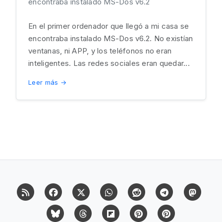
encontraba instalado MS-Dos v6.2
En el primer ordenador que llegó a mi casa se
encontraba instalado MS-Dos v6.2. No existían
ventanas, ni APP, y los teléfonos no eran
inteligentes. Las redes sociales eran quedar...
Leer más →
RSS
Facebook
X (Twitter)
Whatsapp
Reddit
Telegram
Mast
Bluesky
Threads
Flipboard
Pinterest
Pinterest Cit