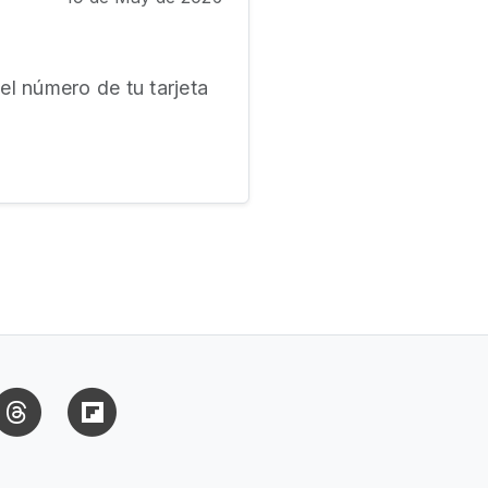
l número de tu tarjeta
uesky
Threads
Flipboard