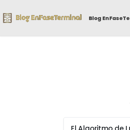
Blog EnFaseT
El Algoritmo de 