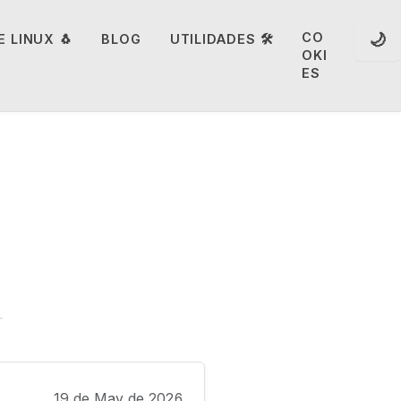
🌙
CO
 LINUX 🐧
BLOG
UTILIDADES 🛠️
OKI
ES
19 de May de 2026