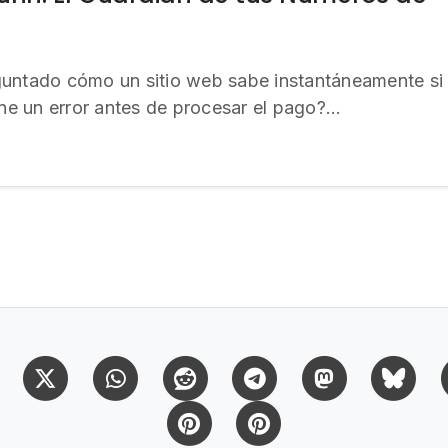
untado cómo un sitio web sabe instantáneamente si e
ene un error antes de procesar el pago?...
Facebook
X (Twitter)
Whatsapp
Reddit
Telegram
Mastodon
Bl
Pinterest
Pinterest Citas