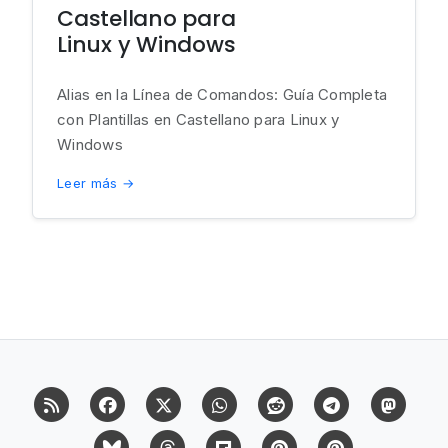
Castellano para
Linux y Windows
Alias en la Línea de Comandos: Guía Completa
con Plantillas en Castellano para Linux y
Windows
Leer más →
RSS
Facebook
X (Twitter)
Whatsapp
Reddit
Telegram
Mast
Bluesky
Threads
Flipboard
Pinterest
Pinterest Cit