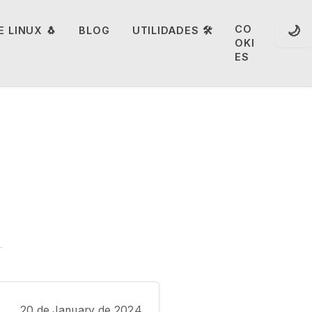
🌙
CO
 LINUX 🐧
BLOG
UTILIDADES 🛠️
OKI
ES
20 de January de 2024