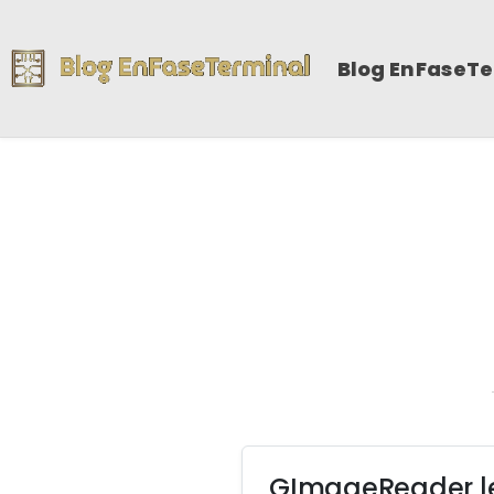
Blog EnFaseT
GImageReader lec