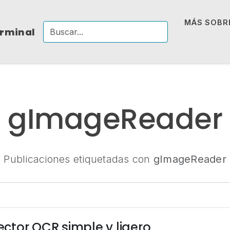
MÁS SOBRE
erminal
gImageReader
Publicaciones etiquetadas con
gImageReader
tor OCR simple y ligero