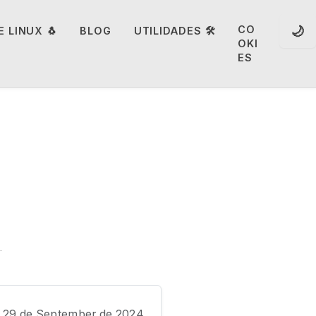
🌙
CO
 LINUX 🐧
BLOG
UTILIDADES 🛠️
OKI
ES
29 de September de 2024