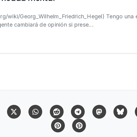
a.org/wiki/Georg_Wilhelm_Friedrich_Hegel) Tengo una
ente cambiará de opinión si prese...
Facebook
X (Twitter)
Whatsapp
Reddit
Telegram
Mastodon
Bl
Pinterest
Pinterest Citas