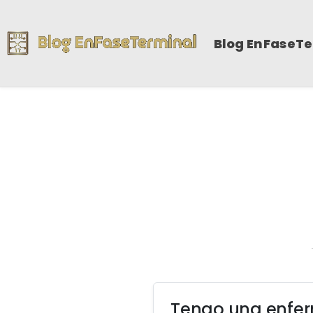
Blog EnFaseT
Tengo una enfe