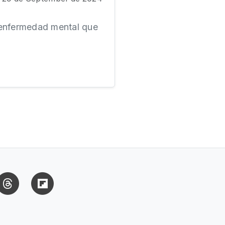
 enfermedad mental que
uesky
Threads
Flipboard