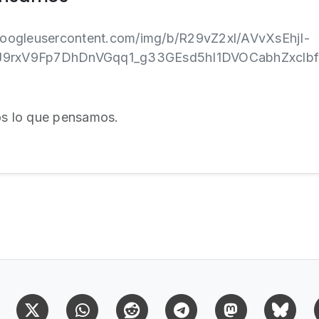
r.googleusercontent.com/img/b/R29vZ2xl/AVvXsEhjI-
9rxV9Fp7DhDnVGqq1_g33GEsd5hI1DVOCabhZxcl
s lo que pensamos.
Facebook
X (Twitter)
Whatsapp
Reddit
Telegram
Mastodon
Bl