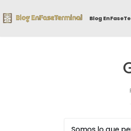
Blog EnFaseT
Somos lo que p