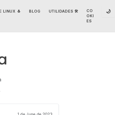
🌙
CO
 LINUX 🐧
BLOG
UTILIDADES 🛠️
OKI
ES
a
a
1 de June de 2023