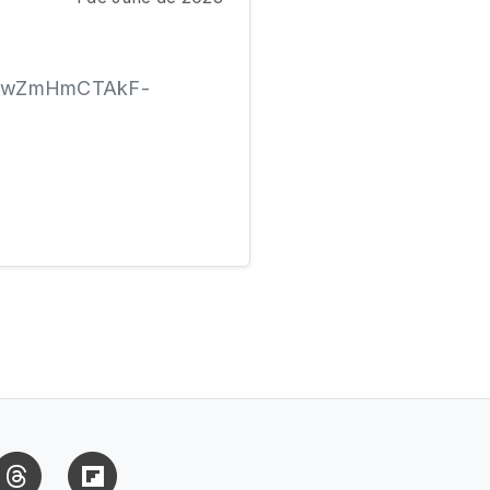
bfwZmHmCTAkF-
uesky
Threads
Flipboard