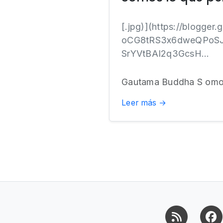
[.jpg)](https://blogge
oCG8tRS3x6dweQPoSJ
SrYVtBAI2q3GcsH...
Gautama Buddha S omo
Leer más →
RSS