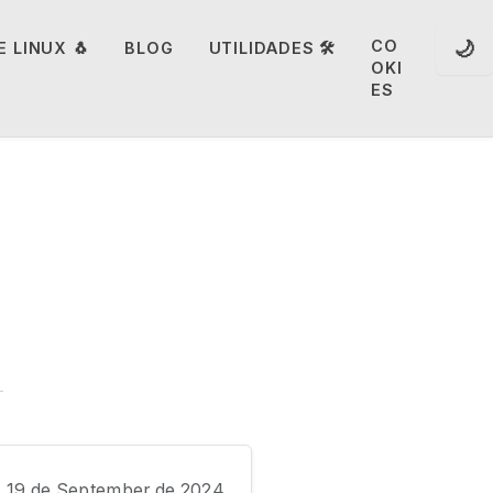
🌙
CO
 LINUX 🐧
BLOG
UTILIDADES 🛠️
OKI
ES
19 de September de 2024