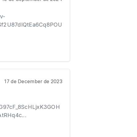
v-
f2U87dIQtEa6Cq8POU
17 de December de 2023
c3kG97cF_8ScHLjxK3GOH
tRHq4c...