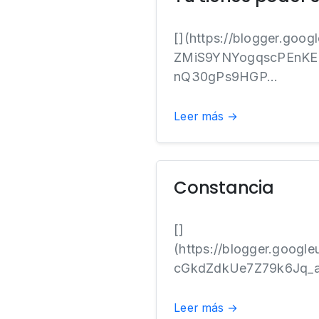
[](https://blogger.go
ZMiS9YNYogqscPEnK
nQ30gPs9HGP...
Leer más →
Constancia
[]
(https://blogger.goo
cGkdZdkUe7Z79k6Jq_a
Leer más →