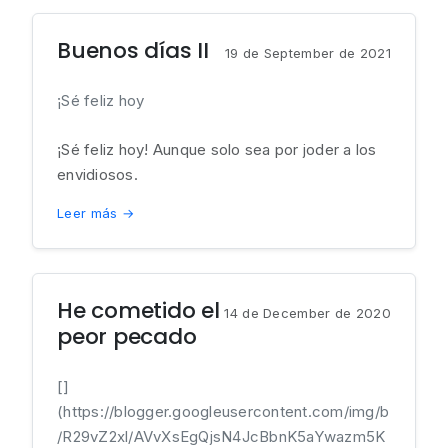
Buenos días II
19 de September de 2021
¡Sé feliz hoy
¡Sé feliz hoy! Aunque solo sea por joder a los
envidiosos.
Leer más →
He cometido el
14 de December de 2020
peor pecado
[]
(https://blogger.googleusercontent.com/img/b
/R29vZ2xl/AVvXsEgQjsN4JcBbnK5aYwazm5K