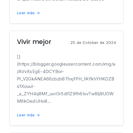
Leer más →
Vivir mejor
25 de October de 2024
[]
(https://blogger.googleusercontent.com/img/a
/AVvXsEgE-4DCYBor-
Pl_V2GkANEA66zbzb87hxjfPH_fAYkhYHKOZB
s1Xouul-
_a_ZYH4q8Mf_uxrOr5dt1Z9fh6IsvTwBIj8UOW
M6kOedUHo8...
Leer más →