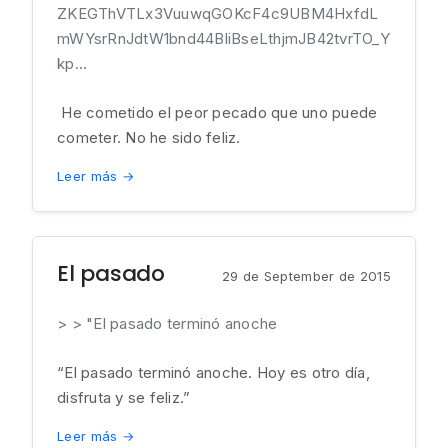
ZKEGThVTLx3VuuwqGOKcF4c9UBM4HxfdL
mWYsrRnJdtW1bnd44BliBseLthjmJB42tvrTO_Y
kp...
He cometido el peor pecado que uno puede
cometer. No he sido feliz.
Leer más →
El pasado
29 de September de 2015
> > "El pasado terminó anoche
“El pasado terminó anoche. Hoy es otro día,
disfruta y se feliz.”
Leer más →