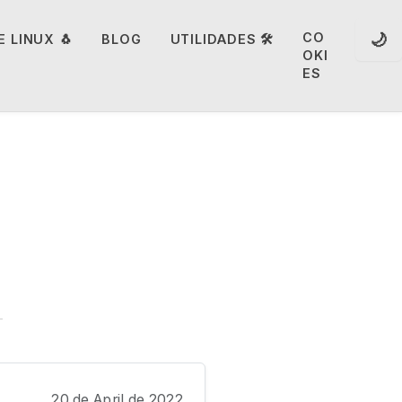
🌙
CO
 LINUX 🐧
BLOG
UTILIDADES 🛠️
OKI
ES
20 de April de 2022