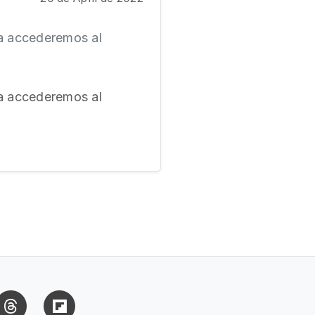
ma accederemos al
ma accederemos al
uesky
Threads
Flipboard