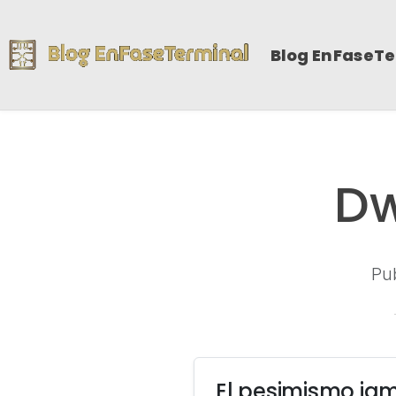
Blog EnFaseT
Dw
Pu
El pesimismo ja