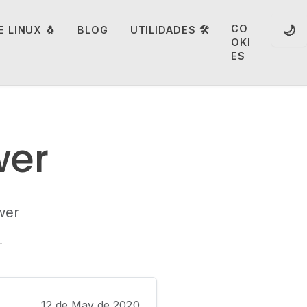
🌙
CO
 LINUX 🐧
BLOG
UTILIDADES 🛠️
OKI
ES
wer
wer
12 de May de 2020