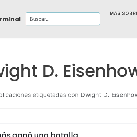
MÁS SOBRE
erminal
ight D. Eisenho
blicaciones etiquetadas con
Dwight D. Eisenho
más ganó una batalla