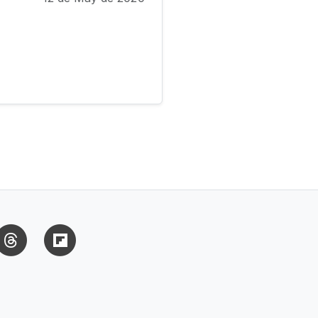
uesky
Threads
Flipboard