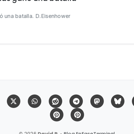
ó una batalla. D.Eisenhower
Facebook
X (Twitter)
Whatsapp
Reddit
Telegram
Mastodon
Bl
Pinterest
Pinterest Citas
© 2026
David P.
•
Blog EnFaseTerminal