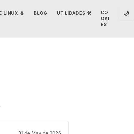
🌙
CO
 LINUX 🐧
BLOG
UTILIDADES 🛠️
OKI
ES
31 de May de 2026