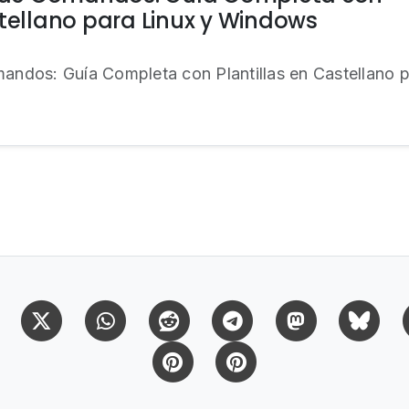
stellano para Linux y Windows
mandos: Guía Completa con Plantillas en Castellano
Facebook
X (Twitter)
Whatsapp
Reddit
Telegram
Mastodon
Bl
Pinterest
Pinterest Citas