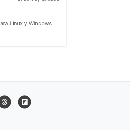
 para Linux y Windows
uesky
Threads
Flipboard