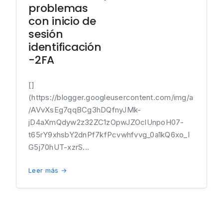
problemas
con inicio de
sesión
identificación
-2FA
[]
(https://blogger.googleusercontent.com/img/a
/AVvXsEg7qqBCg3hDQfnyJMk-
jD4aXmQdyw2z32ZC1zOpwJZOclUnpoH07-
t65rY9xhsbY2dnPf7kfPcvwhfvvg_0a1kQ6xo_l
G5j70hUT-xzrS...
Leer más →