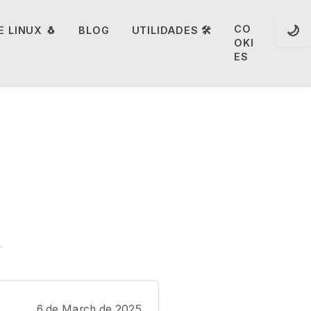
🌙
CO
 LINUX 🐧
BLOG
UTILIDADES 🛠️
OKI
ES
6 de March de 2025