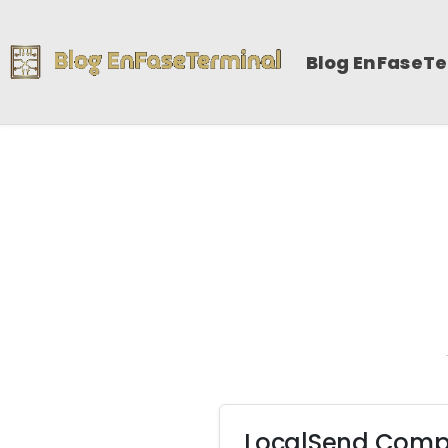
Blog EnFaseT
LocalSend Compa