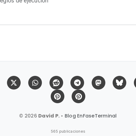
legios de ejecución
Facebook
X (Twitter)
Whatsapp
Reddit
Telegram
Mastodon
Bl
Pinterest
Pinterest Citas
© 2026
David P.
•
Blog EnFaseTerminal
565 publicaciones