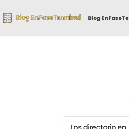
Blog EnFaseT
Los directorio en 