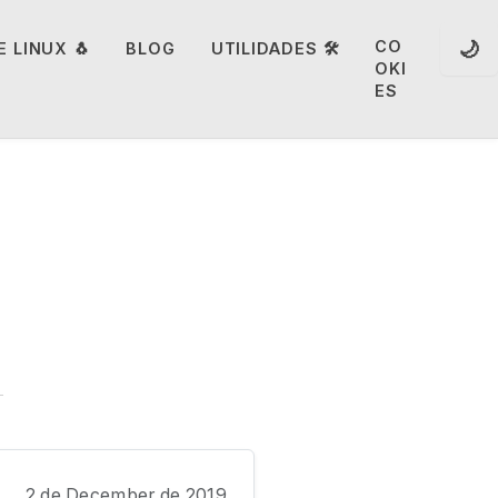
🌙
CO
 LINUX 🐧
BLOG
UTILIDADES 🛠️
OKI
ES
2 de December de 2019