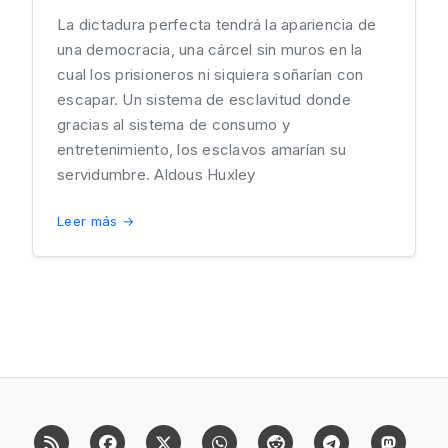
La dictadura perfecta tendrá la apariencia de
una democracia, una cárcel sin muros en la
cual los prisioneros ni siquiera soñarían con
escapar. Un sistema de esclavitud donde
gracias al sistema de consumo y
entretenimiento, los esclavos amarían su
servidumbre. Aldous Huxley
Leer más →
RSS
Facebook
X (Twitter)
Whatsapp
Reddit
Telegram
Mast