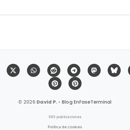
Facebook
X (Twitter)
Whatsapp
Reddit
Telegram
Mastodon
Bl
Pinterest
Pinterest Citas
© 2026
David P.
•
Blog EnFaseTerminal
565 publicaciones
Política de cookies