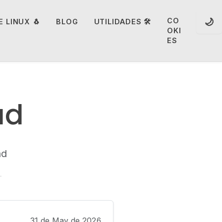
🌙
CO
 LINUX 🐧
BLOG
UTILIDADES 🛠️
OKI
ES
ad
ad
31 de May de 2026