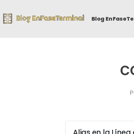
Blog EnFaseT
c
P
Alias en la Lín