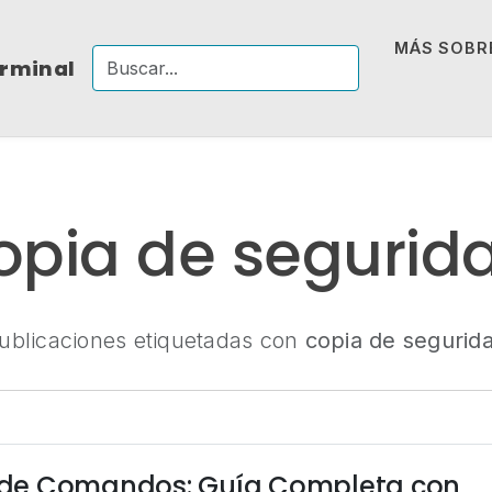
MÁS SOBRE
erminal
opia de segurid
ublicaciones etiquetadas con
copia de segurid
ea de Comandos: Guía Completa con