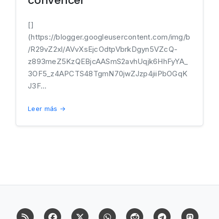
convencer
[]
(https://blogger.googleusercontent.com/img/b
/R29vZ2xl/AVvXsEjcOdtpVbrkDgyn5VZcQ-
z893meZ5KzQEBjcAASmS2avhUqjk6HhFyYA_
3OF5_z4APCTS48TgmN70jwZJzp4jiiPbOGqK
J3F...
Leer más →
RSS
Facebook
X (Twitter)
Whatsapp
Reddit
Telegram
Mast