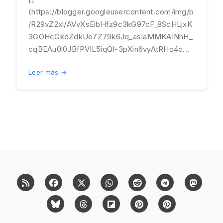
(https://blogger.googleusercontent.com/img/b
/R29vZ2xl/AVvXsEibHfz9c3kG97cF_8ScHLjxK
3GOHcGkdZdkUe7Z79k6Jq_asIaMMKAINhH_
cqBEAu0l0JBfPVlL5iqQI-3pXin6vyAtRHq4c...
Leer más →
RSS
Facebook
X (Twitter)
Whatsapp
Reddit
Telegram
Mast
Bluesky
Threads
Flipboard
Pinterest
Pinterest Cit