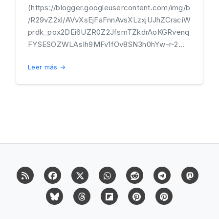
(https://blogger.googleusercontent.com/img/b
/R29vZ2xl/AVvXsEjFaFnnAvsXLzxjUJhZCraciW
prdk_pox2DEi6UZR0Z2JfsmTZkdrAoKGRvenq
FYSESOZWLAsIh9MFv1fOv8SN3h0hYw-r-2...
Leer más →
RSS
Facebook
X (Twitter)
Whatsapp
Reddit
Telegram
Mast
Bluesky
Threads
Flipboard
Pinterest
Pinterest Cit