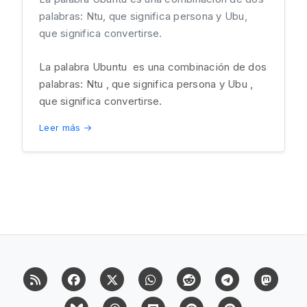
palabras: Ntu, que significa persona y Ubu,
que significa convertirse.
La palabra Ubuntu es una combinación de dos
palabras: Ntu , que significa persona y Ubu ,
que significa convertirse.
Leer más →
RSS
Facebook
X (Twitter)
Whatsapp
Reddit
Telegram
Mast
Bluesky
Threads
Flipboard
Pinterest
Pinterest Cit