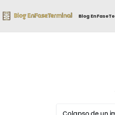
Blog EnFaseT
Colapso de un i