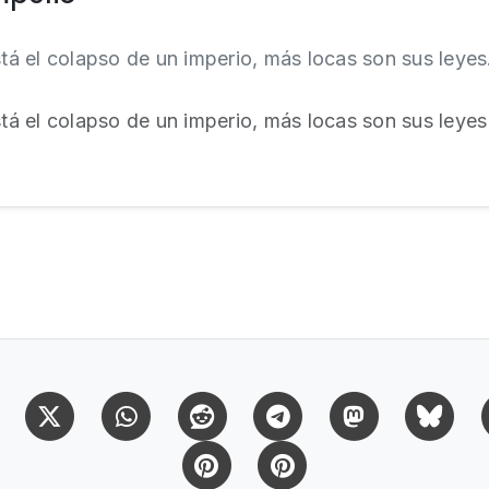
á el colapso de un imperio, más locas son sus leye
 el colapso de un imperio, más locas son sus leyes 
Facebook
X (Twitter)
Whatsapp
Reddit
Telegram
Mastodon
Bl
Pinterest
Pinterest Citas