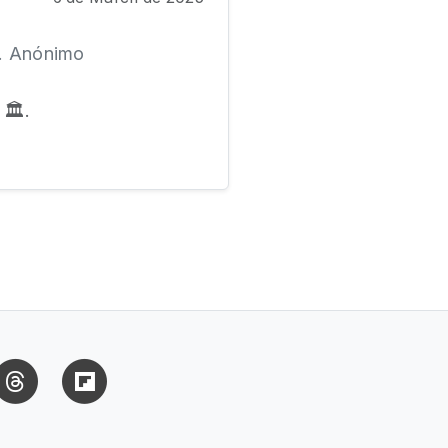
s. Anónimo
🏛️.
uesky
Threads
Flipboard