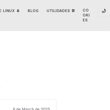
🌙
CO
 LINUX 🐧
BLOG
UTILIDADES 🛠️
OKI
ES
6 de March de 2025