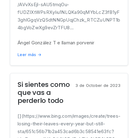
/AVvXsEjl-sAU5tmqOu-
fUDZIXtWPsRXyIiu1NLQKa90qMYbLcZ3fB1yF
3ghIGgqVzQSdtNNGpUqjChzk_RTCZuUNPT1b
4bgVoZwXg9evZrTFU8...
Ángel González T e llaman porvenir
Leer más →
Si sientes como
3 de October de 2023
que vas a
perderlo todo
[](https://www.bing.com/images/create/trees-
losing-their-leaves-every-year-but-still-
sta/651c56b71b2a453cad6b3c58541e63fc?