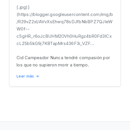
[.jpg)]
(https://blogger.googleusercontent.com/img/b
/R29vZ2xl/AVvXsEhwq78sDJfbNbBPZ7QJIeW
W0f--
c5gHR_r6oJcBUHM2OVh0HuRgz4bR0Fd3ICx
cL25b5kG9j7KBTapMrs436F3i_VZF...
Cid Campeador Nunca tendré compasión por
los que no supieron morir a tiempo.
Leer más →