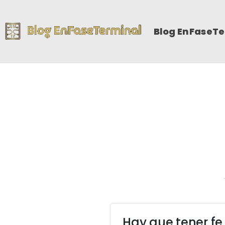
Blog EnFaseT
Hay que tener f