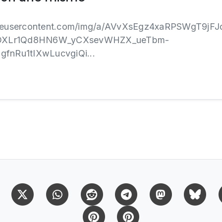
ogleusercontent.com/img/a/AVvXsEgz4xaRPSWgT9jFJ
iOXLr1Qd8HN6W_yCXsevWHZX_ueTbm-
nRu1tIXwLucvgiQi...
Facebook
X (Twitter)
Whatsapp
Reddit
Telegram
Mastodon
Bl
Pinterest
Pinterest Citas