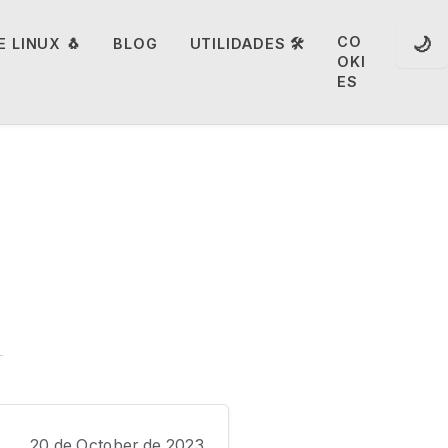
🌙
CO
 LINUX 🐧
BLOG
UTILIDADES 🛠️
OKI
ES
20 de October de 2023