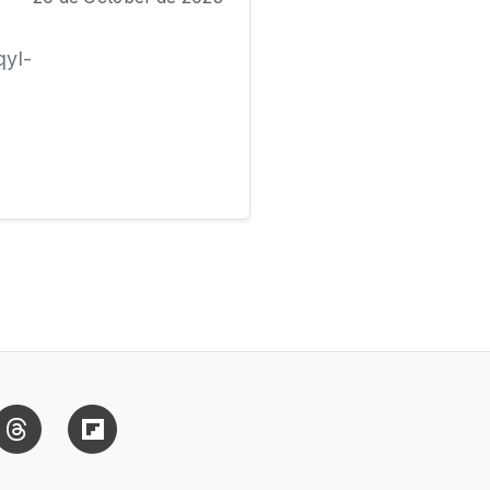
qyl-
uesky
Threads
Flipboard