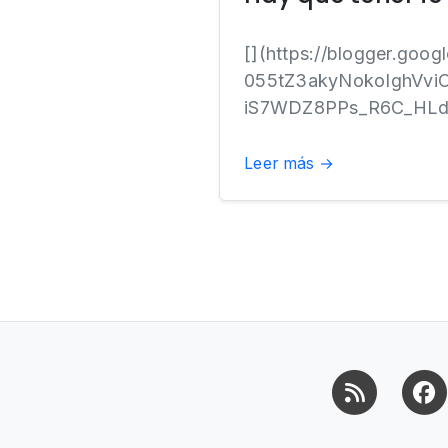
[](https://blogger.go
055tZ3akyNokoIghVv
iS7WDZ8PPs_R6C_HLdgf
Leer más →
RSS