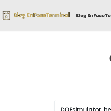
Blog EnFaseT
DOFsimulator, he