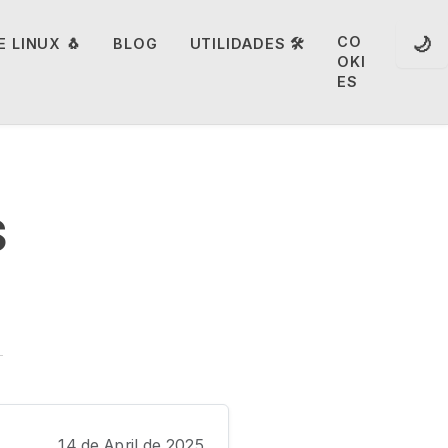
🌙
CO
 LINUX 🐧
BLOG
UTILIDADES 🛠️
OKI
ES
s
s
14 de April de 2025