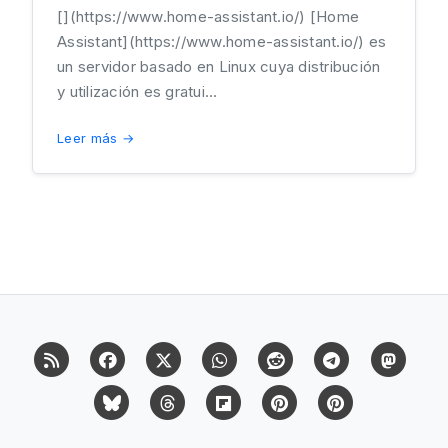
[](https://www.home-assistant.io/) [Home
Assistant](https://www.home-assistant.io/) es
un servidor basado en Linux cuya distribución
y utilización es gratui...
Leer más →
RSS
Facebook
X (Twitter)
Whatsapp
Reddit
Telegram
Mast
Bluesky
Threads
Flipboard
Pinterest
Pinterest Cit