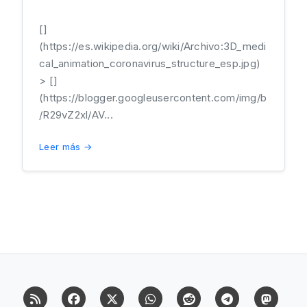
[]
(https://es.wikipedia.org/wiki/Archivo:3D_medi
cal_animation_coronavirus_structure_esp.jpg)
> []
(https://blogger.googleusercontent.com/img/b
/R29vZ2xl/AV...
Leer más →
RSS
Facebook
X (Twitter)
Whatsapp
Reddit
Telegram
Mast