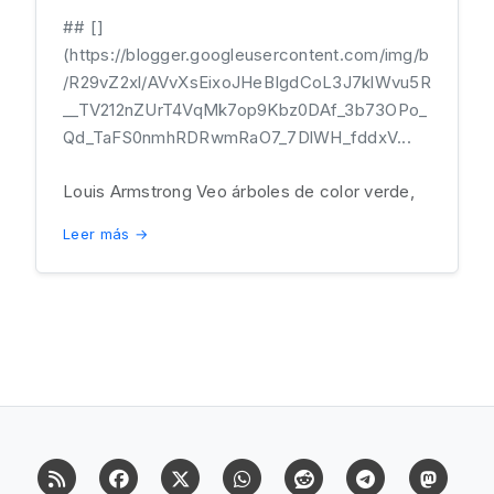
## []
(https://blogger.googleusercontent.com/img/b
/R29vZ2xl/AVvXsEixoJHeBIgdCoL3J7klWvu5R
__TV212nZUrT4VqMk7op9Kbz0DAf_3b73OPo_
Qd_TaFS0nmhRDRwmRaO7_7DlWH_fddxV...
Louis Armstrong Veo árboles de color verde,
Leer más →
RSS
Facebook
X (Twitter)
Whatsapp
Reddit
Telegram
Mast